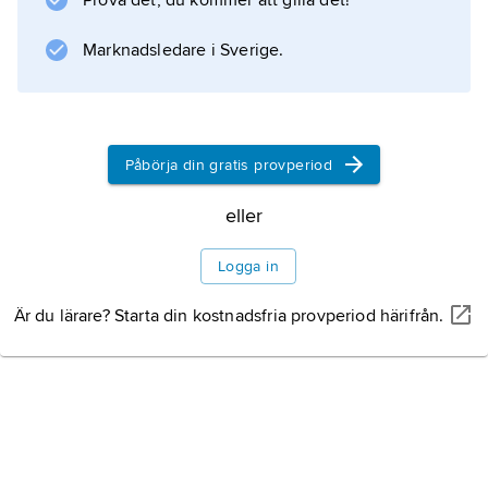
Prova det, du kommer att gilla det!
Marknadsledare i Sverige.
Påbörja din gratis provperiod
eller
Logga in
Är du lärare? Starta din kostnadsfria provperiod härifrån.