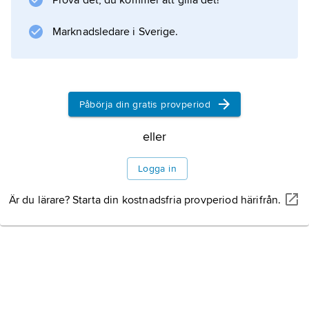
Prova det, du kommer att gilla det!
Marknadsledare i Sverige.
Påbörja din gratis provperiod
eller
Logga in
Är du lärare? Starta din kostnadsfria provperiod härifrån.