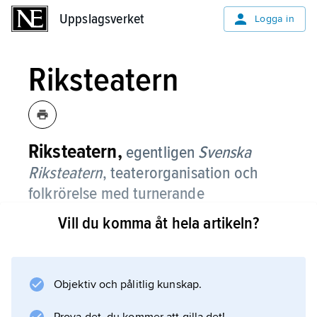
Uppslagsverket
Uppslagsverket
Logga in
Riksteatern
Riksteatern,
egentligen
Svenska
Riksteatern
,
teaterorganisation och
folkrörelse med turnerande
nationalscen, till cirka 85 procent
Vill du komma åt hela artikeln?
statligt finansierad.
Riksteatern har egen produktion och
konstnärlig ledning; till produktionerna hör
Objektiv och pålitlig kunskap.
teater, dans och samtida cirkus.