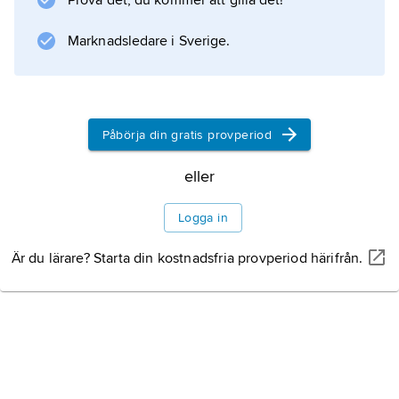
Prova det, du kommer att gilla det!
Marknadsledare i Sverige.
Information om artikeln
Påbörja din gratis provperiod
eller
Logga in
Är du lärare? Starta din kostnadsfria provperiod härifrån.