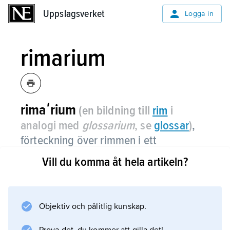
Uppslagsverket
Uppslagsverket
Logga in
rimarium
rimaʹrium
(en bildning till
rim
i
analogi med
glossarium
, se
glossar
)
,
förteckning över rimmen i ett
textunderlag.
Vill du komma åt hela artikeln?
Svenska rimarier finns bland annat över
medeltida rimkrönikor och som delar av
ordkonkordanser över gustaviansk lyrik och
Objektiv och pålitlig kunskap.
Tegnérs verk. Vanligen består ett rimarium av