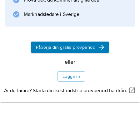
Prova det, du kommer att gilla det!
dels en alfabetisk lista med hänvisning till
beläggställen, dels en numerisk
Marknadsledare i Sverige.
frekvensordlista.
Påbörja din gratis provperiod
Information om artikeln
eller
Logga in
Är du lärare? Starta din kostnadsfria provperiod härifrån.