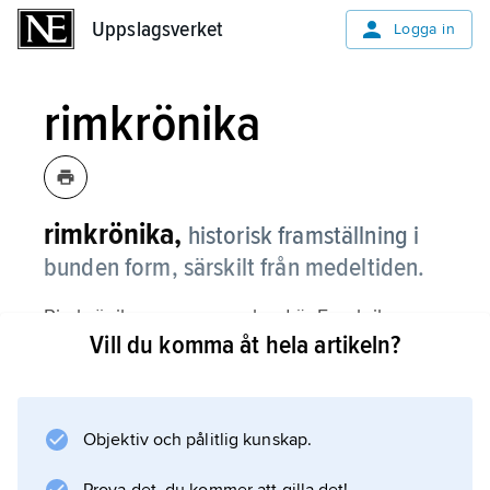
Uppslagsverket
Uppslagsverket
Logga in
rimkrönika
rimkrönika,
historisk framställning i
bunden form, särskilt från medeltiden.
Rimkrönikans ursprungsland är Frankrike,
Vill du komma åt hela artikeln?
men därifrån spred sig genren till Tyskland
och vidare till Norden. Från början av 1300-
talet till ett stycke in på 1500-talet diktades i
Sverige rimkrönikor på knittel som till sist kom
Objektiv och pålitlig kunskap.
att täcka större delen av landets medeltida