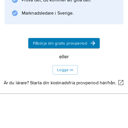
Prova det, du kommer att gilla det!
historia. Uppfattningen att det funnits en enda,
sammanhängande
Marknadsledare i Sverige.
Litteraturanvisning
Påbörja din gratis provperiod
Information om artikeln
eller
Logga in
Är du lärare? Starta din kostnadsfria provperiod härifrån.