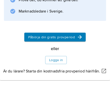
Information om artikeln
Prova det, du kommer att gilla det!
Marknadsledare i Sverige.
Påbörja din gratis provperiod
eller
Logga in
Är du lärare? Starta din kostnadsfria provperiod härifrån.