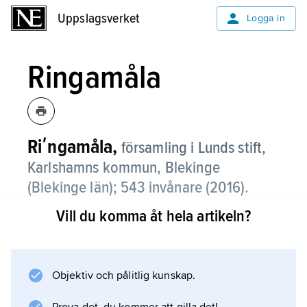
Uppslagsverket
Uppslagsverket
Logga in
Ringamåla
Riʹngamåla,
församling i Lunds stift,
Karlshamns kommun, Blekinge
(Blekinge län); 543 invånare (2016).
Vill du komma åt hela artikeln?
Ringamåla är en glesbebyggd, småbruten
skogsbygd mellan Mörrumsån och Mieån.
Objektiv och pålitlig kunskap.