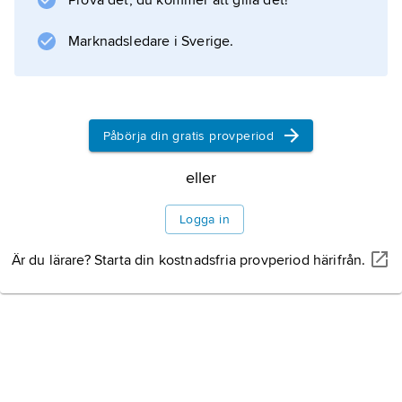
Prova det, du kommer att gilla det!
Information om artikeln
Marknadsledare i Sverige.
Påbörja din gratis provperiod
eller
Logga in
Är du lärare? Starta din kostnadsfria provperiod härifrån.