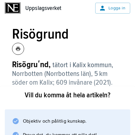
Uppslagsverket
Uppslagsverket
Logga in
Risögrund
Risögruʹnd,
tätort i Kalix kommun,
Norrbotten (Norrbottens län), 5 km
söder om Kalix;
609 invånare (2021)
.
Vill du komma åt hela artikeln?
Risögrund, som ligger vid Kalixälvens utlopp i
Bottenviken, är bostadsort med stor pendling
till Kalix och Karlsborg.
Objektiv och pålitlig kunskap.