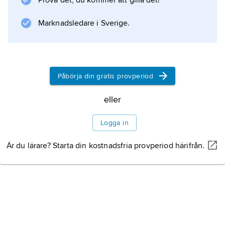
Prova det, du kommer att gilla det!
däggdjurens ursprung, om de permiska och
triassiska kräldjurens utveckling och
Marknadsledare i Sverige.
klassificering samt om människans tidiga
utvecklingshistoria.
Påbörja din gratis provperiod
Information om artikeln
eller
Logga in
Är du lärare? Starta din kostnadsfria provperiod härifrån.