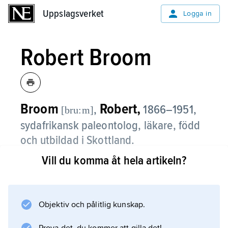
Uppslagsverket
Uppslagsverket
Logga in
Robert Broom
Broom
Robert,
,
1866–1951,
[bru:m]
sydafrikansk paleontolog, läkare, född
och utbildad i Skottland.
Vill du komma åt hela artikeln?
B. var 1903–10 professor i zoologi och geologi
vid Stellenbosch University och 1943–51 chef
för de paleontologiska samlingarna vid
Transvaal Museum i Pretoria. B. publicerade
Objektiv och pålitlig kunskap.
ett stort antal artiklar och böcker om