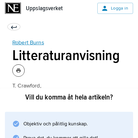
Uppslagsverket
Uppslagsverket
Logga in
Robert Burns
Litteraturanvisning
T. Crawford,
Burns: A Study of the Poems and Songs
Vill du komma åt hela artikeln?
(1960).
Objektiv och pålitlig kunskap.
Information om artikeln