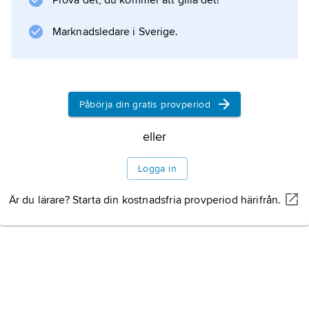
Prova det, du kommer att gilla det!
Marknadsledare i Sverige.
Påbörja din gratis provperiod
eller
Logga in
Är du lärare? Starta din kostnadsfria provperiod härifrån.