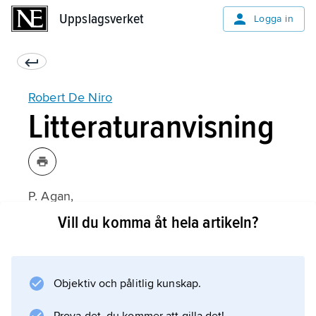
Uppslagsverket
Uppslagsverket
Logga in
Robert De Niro
Litteraturanvisning
P. Agan,
Robert De Niro: The Man, the Myth and the
Vill du komma åt hela artikeln?
Movies
(1989).
Objektiv och pålitlig kunskap.