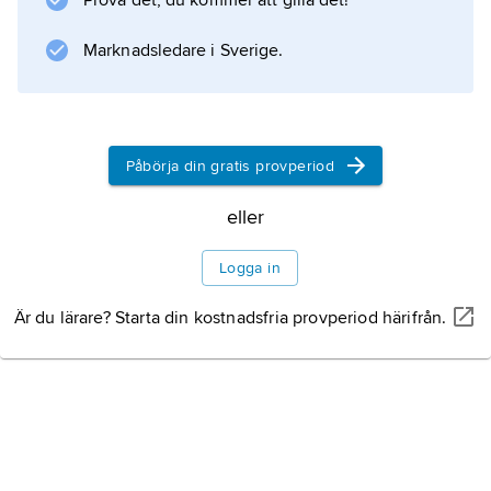
Prova det, du kommer att gilla det!
Information om artikeln
Marknadsledare i Sverige.
Påbörja din gratis provperiod
eller
Logga in
Är du lärare? Starta din kostnadsfria provperiod härifrån.