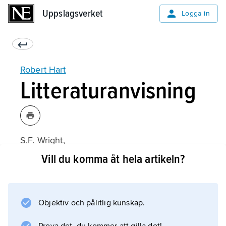
Uppslagsverket
Uppslagsverket
Logga in
Robert Hart
Litteraturanvisning
S.F. Wright,
Hart and the Chinese Customs
Vill du komma åt hela artikeln?
(1950).
Objektiv och pålitlig kunskap.
Information om artikeln