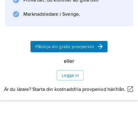
Prova det, du kommer att gilla det!
Marknadsledare i Sverige.
Påbörja din gratis provperiod
eller
Logga in
Är du lärare? Starta din kostnadsfria provperiod härifrån.