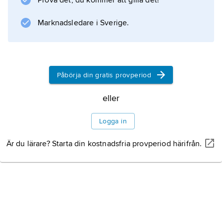
Prova det, du kommer att gilla det!
Marknadsledare i Sverige.
Påbörja din gratis provperiod
eller
Logga in
Är du lärare? Starta din kostnadsfria provperiod härifrån.