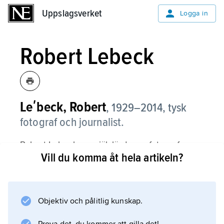
Uppslagsverket
Uppslagsverket
Logga in
Robert Lebeck
Leʹbeck, Robert
,
1929–2014, tysk
fotograf och journalist.
Robert Lebeck var självlärd som fotograf.
Vill du komma åt hela artikeln?
Information om artikeln
Objektiv och pålitlig kunskap.