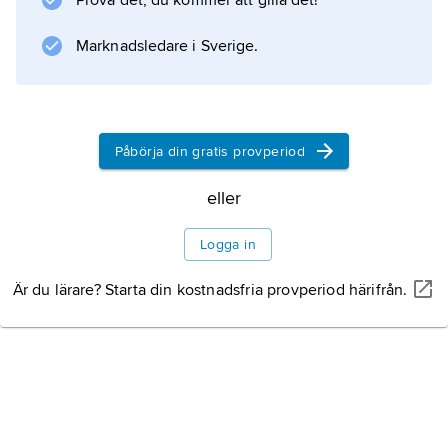
Prova det, du kommer att gilla det!
Marknadsledare i Sverige.
Påbörja din gratis provperiod
eller
Logga in
Är du lärare? Starta din kostnadsfria provperiod härifrån.