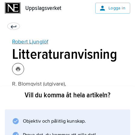
Uppslagsverket
Uppslagsverket
Logga in
Robert Ljunglöf
Litteraturanvisning
R. Blomqvist (utgivare),
Näringsliv och kultur
Vill du komma åt hela artikeln?
(1945, festskrift till L.).
Objektiv och pålitlig kunskap.
Information om artikeln