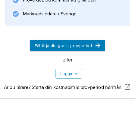
Prova det, du kommer att gilla det!
Marknadsledare i Sverige.
Påbörja din gratis provperiod
eller
Logga in
Är du lärare? Starta din kostnadsfria provperiod härifrån.