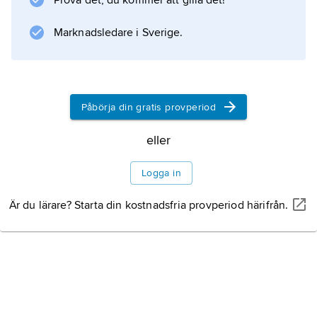
Prova det, du kommer att gilla det!
Marknadsledare i Sverige.
Påbörja din gratis provperiod
eller
Logga in
Är du lärare? Starta din kostnadsfria provperiod härifrån.