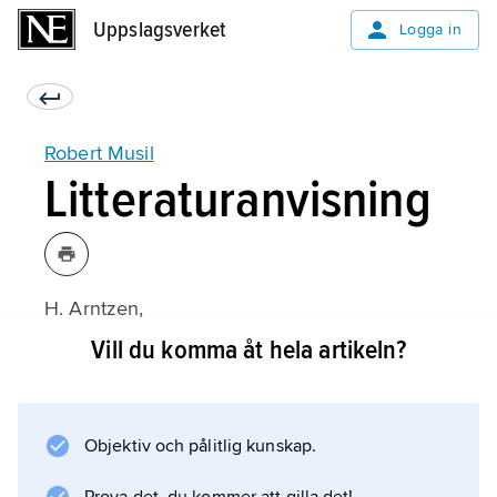
Uppslagsverket
Uppslagsverket
Logga in
Robert Musil
Litteraturanvisning
H. Arntzen,
Musil-Kommentar
Vill du komma åt hela artikeln?
1–2 (1980–82);
Objektiv och pålitlig kunskap.
Information om artikeln