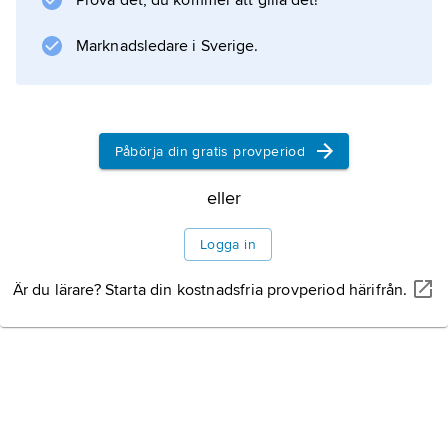
Prova det, du kommer att gilla det!
Marknadsledare i Sverige.
Information om artikeln
Påbörja din gratis provperiod
eller
Logga in
Är du lärare? Starta din kostnadsfria provperiod härifrån.