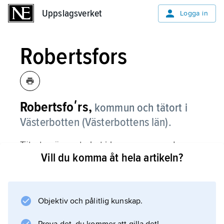
Uppslagsverket
Uppslagsverket
Logga in
Robertsfors
Robertsfoʹrs,
kommun och tätort i
Västerbotten (Västerbottens län).
Tätorten är centralort i kommunen med
Vill du komma åt hela artikeln?
samma namn.
Kommunen
Objektiv och pålitlig kunskap.
Tätorten