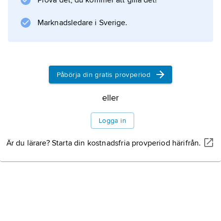
Prova det, du kommer att gilla det!
Marknadsledare i Sverige.
Påbörja din gratis provperiod
eller
Logga in
Är du lärare? Starta din kostnadsfria provperiod härifrån.