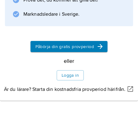
Prova det, du kommer att gilla det!
Information om artikeln
Marknadsledare i Sverige.
Påbörja din gratis provperiod
eller
Logga in
Är du lärare? Starta din kostnadsfria provperiod härifrån.