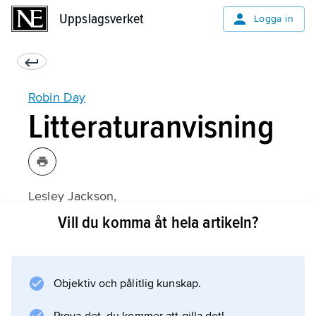
Uppslagsverket
Uppslagsverket
Logga in
Robin Day
Litteraturanvisning
Lesley Jackson,
Robin & Lucienne Day: Pioneers of
Vill du komma åt hela artikeln?
Contemporary Design
(2001).
Objektiv och pålitlig kunskap.