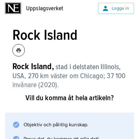
Uppslagsverket
Uppslagsverket
Logga in
Rock Island
Rock Island,
stad i delstaten Illinois,
USA, 270 km väster om Chicago; 37 100
invånare (2020).
Vill du komma åt hela artikeln?
Rock Island, som är en del av Quad Cities vid
Mississippifloden, har en mångsidig industri,
bland annat redskap och maskiner för
lantbruket. En viktig roll spelar de militära
Objektiv och pålitlig kunskap.
anläggningarna, främst den stora Rock Island