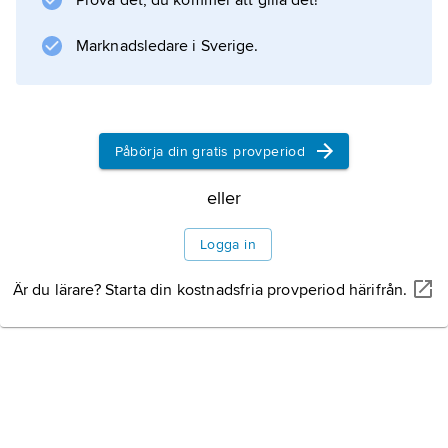
Prova det, du kommer att gilla det!
Arsenal. Staden är också säte för det av
svenska invandrare grundade Augustana
Marknadsledare i Sverige.
College.
Påbörja din gratis provperiod
Information om artikeln
eller
Logga in
Är du lärare? Starta din kostnadsfria provperiod härifrån.