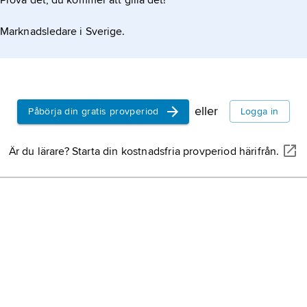
Prova det, du kommer att gilla det!
Marknadsledare i Sverige.
eller
Påbörja din gratis provperiod
Logga in
Är du lärare? Starta din kostnadsfria provperiod härifrån.