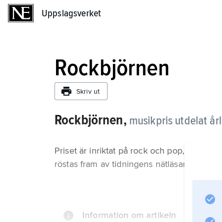
Uppslagsverket
Uppslagsverket
Rockbjörnen
Skriv ut
Rockbjörnen,
musikpris utdelat år
Priset är inriktat på rock och pop, och de 
röstas fram av tidningens nätläsare.
Information om artikeln