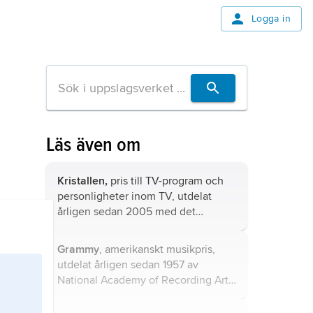
Logga in
Läs även om
Kristallen,
pris till TV-program och
personligheter inom TV, utdelat
årligen sedan 2005 med det
amerikanska TV-priset
Emmy
som
förebild.
Grammy
, amerikanskt musikpris,
utdelat årligen sedan 1957 av
National Academy of Recording Arts
and Sciences.