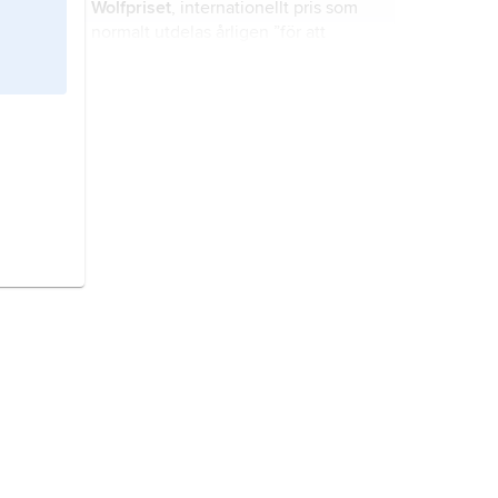
Wolfpriset
, internationellt pris som
normalt utdelas årligen ”för att
främja vetenskap och konst till
mänsklighetens nytta”.
Doblougska priset
, norsk-svenskt
pris, utdelat av Svenska Akademien
årligen sedan 1951.
Elsa Beskow-plaketten,
litterärt pris
som instiftats av Svensk
biblioteksförening (tidigare Sveriges
Allmänna Biblioteksförening) och
utdelas årligen sedan 1958 till den
National Book Award,
amerikanskt
konstnär som framställt föregående
litterärt pris, utdelat årligen sedan
års bästa svenska bilderbok för barn
1950.
eller den bäst illustrerade svenska
barnboken.
Svenska Dagbladets litteraturpris,
litterärt pris som instiftades 1944 i
samband med tidningens