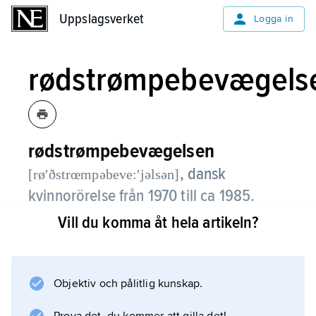
Uppslagsverket
Uppslagsverket
Logga in
rødstrømpebevægels
rødstrømpebevægelsen
,
dansk
[røʹðstrœmpəbeve:ʹjəlsən]
kvinnorörelse från 1970 till ca 1985.
Vill du komma åt hela artikeln?
Rødstrømpebevægelsen uppkallades efter
den samtida amerikanska rörelsen New York
Redstockings. Färgen röd (i motsats till blå,
blåstrumpor) visade den nya feminismens
Objektiv och pålitlig kunskap.
riktning: en radikal och vänsterorienterad