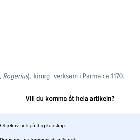
,
Rogerius
),
kirurg, verksam i Parma ca 1170.
Vill du komma åt hela artikeln?
zzo ca 1180, innehåller kortfattade
slag. Hans verk var vida spritt och påverkade
Objektiv och pålitlig kunskap.
 även in på 1500-talet.