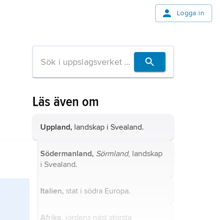
Logga in
Läs även om
Uppland,
landskap i Svealand.
Södermanland,
Sörmland
, landskap
i Svealand.
Italien,
stat i södra Europa.
Afrika,
jordens näst största