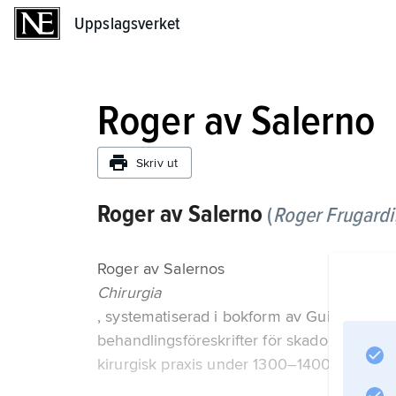
Uppslagsverket
Uppslagsverket
Roger av Salerno
Skriv ut
Roger av Salerno
(
Roger Frugardi
Roger av Salernos
Chirurgia
, systematiserad i bokform av Guido av Are
behandlingsföreskrifter för skador av alla 
kirurgisk praxis under 1300–1400-talen och