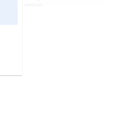
världsdel.
Belgien,
stat i Västeuropa.
Iran,
stat i Mellanöstern.
Spanien,
stat i sydvästra Europa.
Polen,
stat i mellersta Europa.
Japan,
stat i östra Asien.
Island,
stat i Nordatlanten.