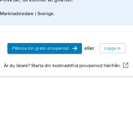
Prova det, du kommer att gilla det!
Marknadsledare i Sverige.
eller
Påbörja din gratis provperiod
Logga in
Är du lärare? Starta din kostnadsfria provperiod härifrån.