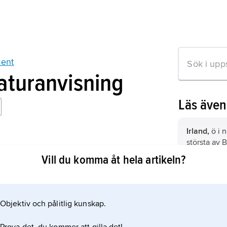
ent
raturanvisning
Läs äve
Irland,
ö i n
största av B
 Roger Casement
2
km
, 7,1 m
Vill du komma åt hela artikeln?
Australien,
Objektiv och pålitlig kunskap.
Norge,
stat
mation om artikeln