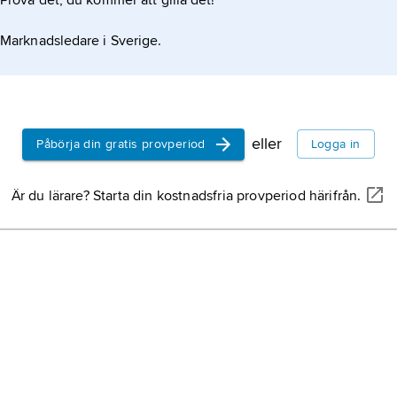
Prova det, du kommer att gilla det!
Frankrike,
s
Marknadsledare i Sverige.
eller
Påbörja din gratis provperiod
Logga in
Är du lärare? Starta din kostnadsfria provperiod härifrån.