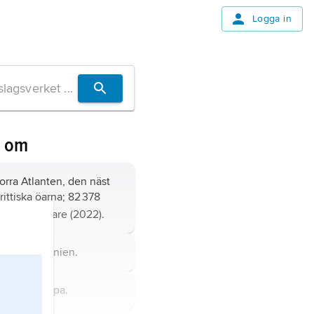
Logga in
n om
orra Atlanten, den näst
rittiska öarna; 82 378
iljoner invånare (2022).
stat i Oceanien.
 i Nordeuropa.