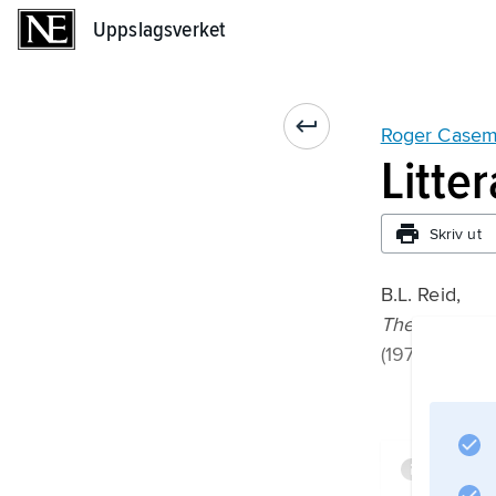
Uppslagsverket
Uppslagsverket
Roger Casem
Litte
Skriv ut
B.L. Reid,
The Lives of
(1976).
Infor