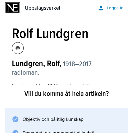
Uppslagsverket
Uppslagsverket
Logga in
Rolf Lundgren
Lundgren, Rolf,
1918–2017,
radioman.
Lundgren blev 1945 producent för
Vill du komma åt hela artikeln?
Radiotjänsts språkkurser och fortsatte sedan
att spela en viktig roll inom radions
språkundervisning. Han var 1956–64 chef för
Sveriges Radios barn- och
Objektiv och pålitlig kunskap.
undervisningsredaktion och 1964–69 för