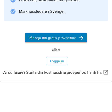
Prova det, du kommer att gilla det!
skolprogramavdelningen samt 1969–77
direktör för utbildningsprogramenheten.
Marknadsledare i Sverige.
Information om artikeln
Påbörja din gratis provperiod
eller
Logga in
Är du lärare? Starta din kostnadsfria provperiod härifrån.