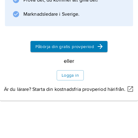
Prova det, du kommer att gilla det!
franskan, där påståenden
Marknadsledare i Sverige.
Information om artikeln
Påbörja din gratis provperiod
eller
Logga in
Är du lärare? Starta din kostnadsfria provperiod härifrån.