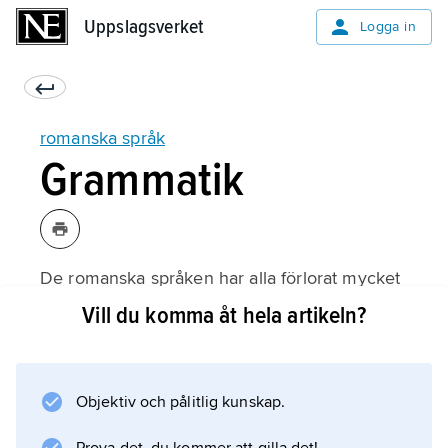
Uppslagsverket
Uppslagsverket
Logga in
romanska språk
Grammatik
De romanska språken har alla förlorat mycket
av latinets syntetiska karaktär, blivit mer eller
Vill du komma åt hela artikeln?
mindre analytiska och i samband därmed fått
en fastare ordföljd, som kommit att ersätta
kasussystemet som angivare av de
Objektiv och pålitlig kunskap.
grammatiska relationerna i en sats. Längst har
utvecklingen också i detta avseende gått i