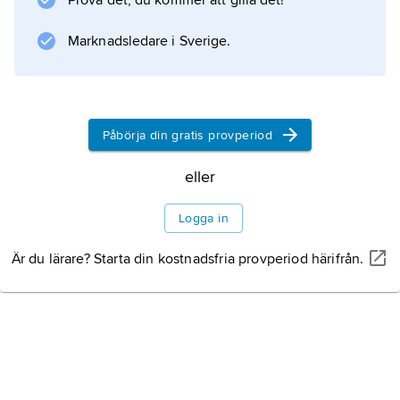
Prova det, du kommer att gilla det!
Marknadsledare i Sverige.
Påbörja din gratis provperiod
eller
Logga in
Är du lärare? Starta din kostnadsfria provperiod härifrån.