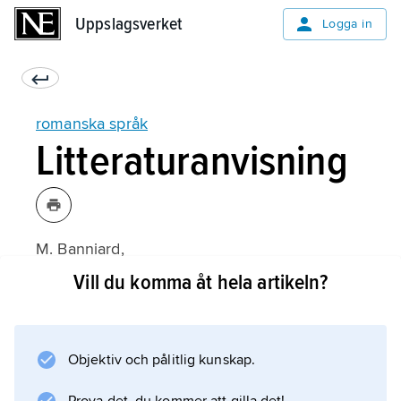
Uppslagsverket
Uppslagsverket
Logga in
romanska språk
Litteraturanvisning
M. Banniard,
Du latin aux langues romanes
Vill du komma åt hela artikeln?
(1997);
Objektiv och pålitlig kunskap.
Information om artikeln