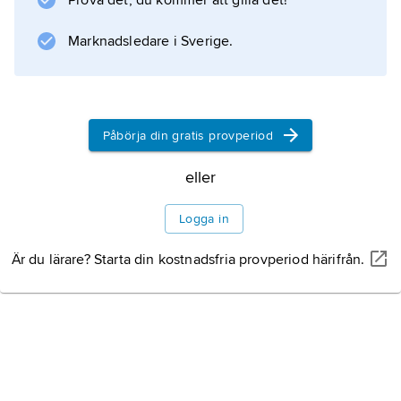
Prova det, du kommer att gilla det!
Marknadsledare i Sverige.
Påbörja din gratis provperiod
eller
Logga in
Är du lärare? Starta din kostnadsfria provperiod härifrån.