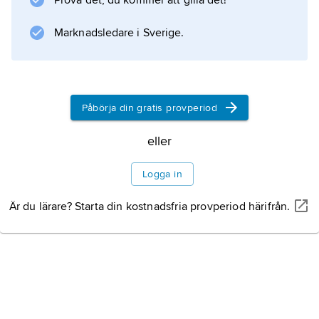
Prova det, du kommer att gilla det!
Marknadsledare i Sverige.
Information om artikeln
Påbörja din gratis provperiod
eller
Logga in
Är du lärare? Starta din kostnadsfria provperiod härifrån.