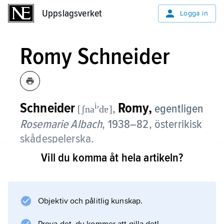
Uppslagsverket
Uppslagsverket
Logga in
Romy Schneider
Schneider
Romy,
i
,
egentligen
[ʃna
ʹdɐ]
Rosemarie Albach
,
1938–82, österrikisk
skådespelerska.
Vill du komma åt hela artikeln?
Romy Schneider filmdebuterade 1953 och
avverkade sedan en rad ungflicksroller, bladn
annat som den unga kejsarinnan Sissi i tre
filmer (1955–57).
Objektiv och pålitlig kunskap.