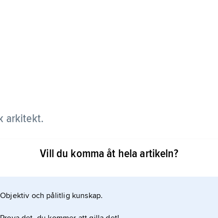
k arkitekt.
One Off i London tillsammans med Tom Dixon och
Vill du komma åt hela artikeln?
las, betong och armeringsjärn. I sin design
översätter kända mjuka former – som i stoppmöbler –
ré och
Objektiv och pålitlig kunskap.