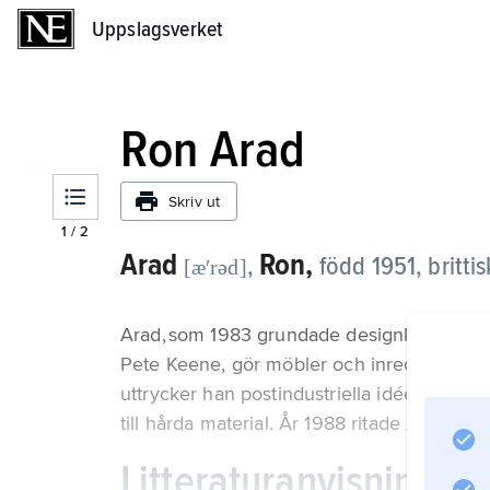
Uppslagsverket
Uppslagsverket
Ron Arad
Skriv ut
1
/
2
Arad
Ron,
,
född 1951, brittis
[æʹrəd]
Arad, som 1983 grundade designkontoret 
Pete Keene, gör möbler och inredningar i g
uttrycker han postindustriella idéer och 
till hårda material. År 1988 ritade Arad ent
Litteraturanvisning