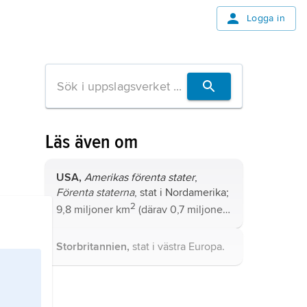
Logga in
Läs även om
USA,
Amerikas förenta stater
,
Förenta staterna
, stat i Nordamerika;
2
9,8 miljoner km
(därav 0,7 miljoner
2
km
vatten), 336,6 miljoner invånare
(2024).
Storbritannien,
stat i västra Europa.