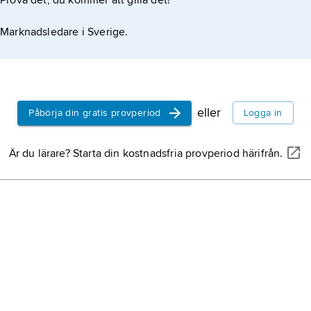
Prova det, du kommer att gilla det!
Marknadsledare i Sverige.
eller
Påbörja din gratis provperiod
Logga in
Är du lärare? Starta din kostnadsfria provperiod härifrån.