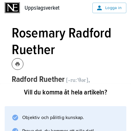
Uppslagsverket
Uppslagsverket
Logga in
Rosemary Radford
Ruether
Radford Ruether
,
[-ru:ʹθər]
Rosemary,
1936–2022, amerikansk
Vill du komma åt hela artikeln?
feminist och katolsk teolog.
Radford Ruether var verksam vid Garrett
Objektiv och pålitlig kunskap.
Theological Seminary i Evanston, Illinois. I sin
forskning studerade hon bland annat