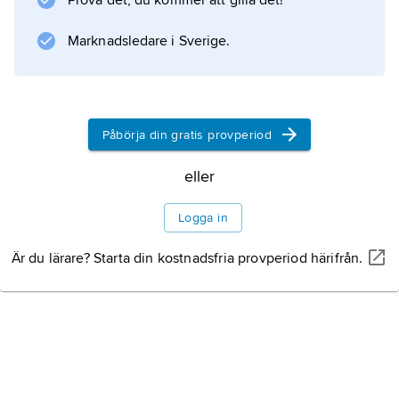
Prova det, du kommer att gilla det!
Marknadsledare i Sverige.
Information om artikeln
Påbörja din gratis provperiod
eller
Logga in
Är du lärare? Starta din kostnadsfria provperiod härifrån.