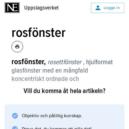
Uppslagsverket
Uppslagsverket
Logga in
rosfönster
rosfönster,
rosettfönster
, hjulformat
glasfönster med en mångfald
koncentriskt ordnade och
kronbladsliknande former.
Vill du komma åt hela artikeln?
Rosfönster uppstod under 1100-talet och blev
vanliga i gotisk kyrkoarkitektur. Se bild
Chartres
Objektiv och pålitlig kunskap.
.