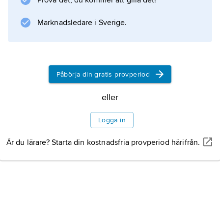
Prova det, du kommer att gilla det!
oxidation vid
Marknadsledare i Sverige.
Information om artikeln
Påbörja din gratis provperiod
eller
Logga in
Är du lärare? Starta din kostnadsfria provperiod härifrån.