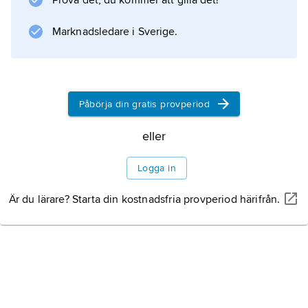
Prova det, du kommer att gilla det!
(1977) och avsnittet om Egypten i ”Flodrikena”
(Bonniers Världshistoria 2 1982).
Marknadsledare i Sverige.
Information om artikeln
Påbörja din gratis provperiod
eller
Logga in
Är du lärare? Starta din kostnadsfria provperiod härifrån.