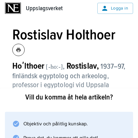
Uppslagsverket
Uppslagsverket
Logga in
Rostislav Holthoer
Hoʹlthoer
Rostislav,
,
1937–97,
[-ho:-]
finländsk egyptolog och arkeolog,
professor i egyptologi vid Uppsala
universitet 1980–96.
Vill du komma åt hela artikeln?
Holthoer deltog i den samnordiska
Nubienexpeditionen 1961–63. Bland hans
arbeten kan nämnas
Objektiv och pålitlig kunskap.
New Kingdom Pharaonic Sites: The Pottery