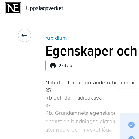
Uppslagsverket
Uppslagsverket
rubidium
Egenskaper och
Skriv ut
Naturligt förekommande rubidium är e
85
Rb och den radioaktiva
87
Rb. Grundämnets egenskaper hänger 
endast en bindningselektron per atom 
atomradie och mycket låga joniserings