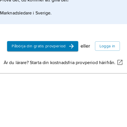
Prova det, du kommer att gilla det!
Marknadsledare i Sverige.
eller
Påbörja din gratis provperiod
Logga in
Är du lärare? Starta din kostnadsfria provperiod härifrån.