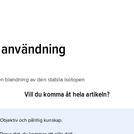
 användning
n blandning av den stabila isotopen
Vill du komma åt hela artikeln?
samman med dess svaga metallbindning, i vilken
deltar. Detta förhållande ger rubidium dess stora
Objektiv och pålitlig kunskap.
energi. Metallen är silvervit och mycket mjuk