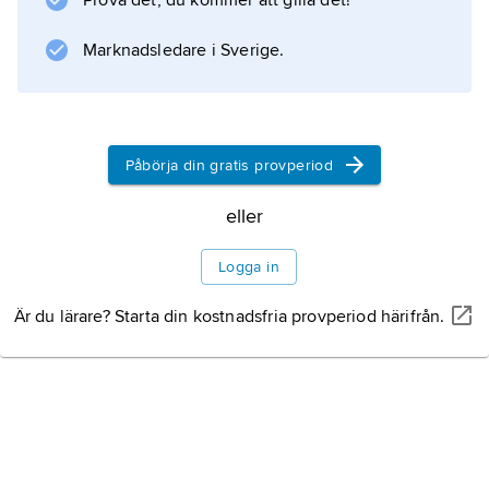
Prova det, du kommer att gilla det!
1956–72.
Marknadsledare i Sverige.
Information om artikeln
Påbörja din gratis provperiod
eller
Logga in
Är du lärare? Starta din kostnadsfria provperiod härifrån.