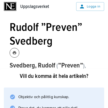
Uppslagsverket
Uppslagsverket
Logga in
Rudolf ”Preven”
Svedberg
Svedberg,
Rudolf
”Preven”
(
),
1910–1992, brottare.
Vill du komma åt hela artikeln?
Rudolf Svedberg tog guld i OS 1936 och EM
1935 samt silver i EM 1938 i grekisk-romersk
stil, weltervikt. Han vann tolv SM 1934–46
Objektiv och pålitlig kunskap.
(inklusive två i lag) och var riksinstruktör