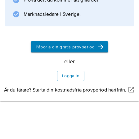
Prova det, du kommer att gilla det!
på en avhandling om kunskapsteoretiska
frågor och publicerade en rad verk med
Marknadsledare i Sverige.
filosofiskt och idéhistoriskt innehåll.
Påbörja din gratis provperiod
Information om artikeln
eller
Logga in
Är du lärare? Starta din kostnadsfria provperiod härifrån.