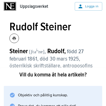
Uppslagsverket
Uppslagsverket
Logga in
Rudolf Steiner
Steiner
Rudolf,
i
,
född 27
[ʃta
ʹnɐ]
februari 1861, död 30 mars 1925,
österrikisk skriftställare, antroposofins
upphovsman.
Vill du komma åt hela artikeln?
Efter naturvetenskaplig utbildning
medverkade Steiner 1889–96 i utgivningen
Objektiv och pålitlig kunskap.
av den första vetenskapliga editionen av
Goethes samlade verk. Han disputerade 1891