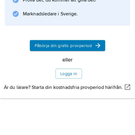
Prova det, du kommer att gilla det!
seriemediets formspråk.
Marknadsledare i Sverige.
Information om artikeln
Påbörja din gratis provperiod
eller
Logga in
Är du lärare? Starta din kostnadsfria provperiod härifrån.