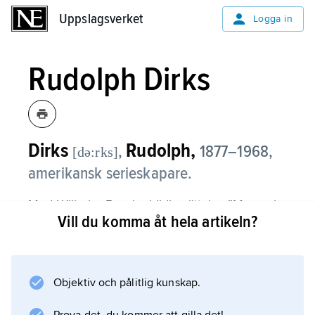
Uppslagsverket
Uppslagsverket
Logga in
Rudolph Dirks
Dirks
Rudolph,
,
1877–1968,
[də:rks]
amerikansk serieskapare.
Med Wilhelm Buschs bildberättelse ”Max och
Vill du komma åt hela artikeln?
Moritz” som förebild startade Rudolph Dirks
1897 dagspresserien
The Katzenjammer Kids
, om två busfröns brutala upptåg. Serien blev
Objektiv och pålitlig kunskap.
vida imiterad och bidrog till att utveckla