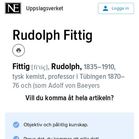
Uppslagsverket
Uppslagsverket
Logga in
Rudolph Fittig
Fittig
Rudolph,
,
1835–1910,
[fiʹtiç]
tysk kemist, professor i Tübingen 1870–
76 och (som Adolf von Baeyers
efterträdare) i Strassburg från 1876.
Vill du komma åt hela artikeln?
Sedan Fittig upptäckt att difenyl bildas vid
behandling av brombensen med natrium
utarbetade han 1864 metoden att med
Objektiv och pålitlig kunskap.
natrium framställa alkylarener ur blandningar