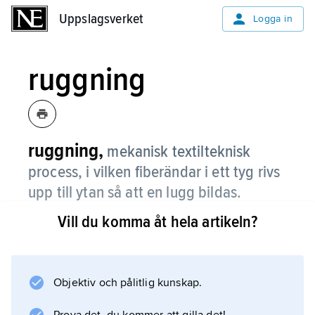
Uppslagsverket
Uppslagsverket
Logga in
ruggning
ruggning,
mekanisk textilteknisk
process, i vilken fiberändar i ett tyg rivs
upp till ytan så att en lugg bildas.
Vill du komma åt hela artikeln?
Exempel på ruggade textilvaror är sängfilt,
loden och flanell.
Objektiv och pålitlig kunskap.