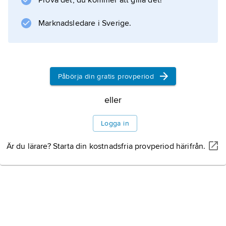
Information om artikeln
Prova det, du kommer att gilla det!
Marknadsledare i Sverige.
Påbörja din gratis provperiod
eller
Logga in
Är du lärare? Starta din kostnadsfria provperiod härifrån.