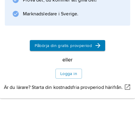
Prova det, du kommer att gilla det!
Marknadsledare i Sverige.
Påbörja din gratis provperiod
eller
Logga in
Är du lärare? Starta din kostnadsfria provperiod härifrån.