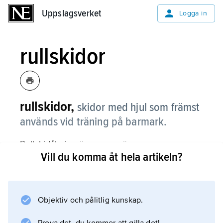
Uppslagsverket
Uppslagsverket
Logga in
rullskidor
rullskidor,
skidor med hjul som främst
används vid träning på barmark.
Rullskidåkning är numera även en egen
Vill du komma åt hela artikeln?
tävlingsdisciplin inom skidsport med bl.a. VM
(sedan 2000) och SM.
Objektiv och pålitlig kunskap.
Information om artikeln