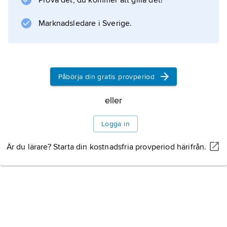
Prova det, du kommer att gilla det!
Marknadsledare i Sverige.
Information om artikeln
Påbörja din gratis provperiod
eller
Logga in
Är du lärare? Starta din kostnadsfria provperiod härifrån.