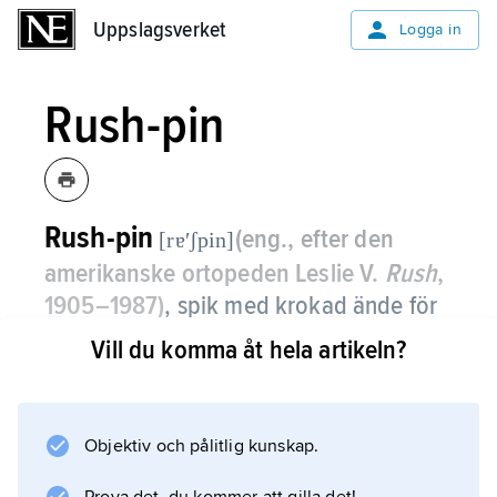
Uppslagsverket
Uppslagsverket
Logga in
Rush-pin
Rush-pin
(eng., efter den
[rɐʹʃpin]
amerikanske ortopeden Leslie V.
Rush
,
1905–1987)
, spik med krokad ände för
operation (osteosyntes) av frakturer i
Vill du komma åt hela artikeln?
rörben.
Spiken, ibland flera, slås in i benets märghåla
Objektiv och pålitlig kunskap.
så att den passerar förbi frakturen för att
stabilisera det brutna benet.