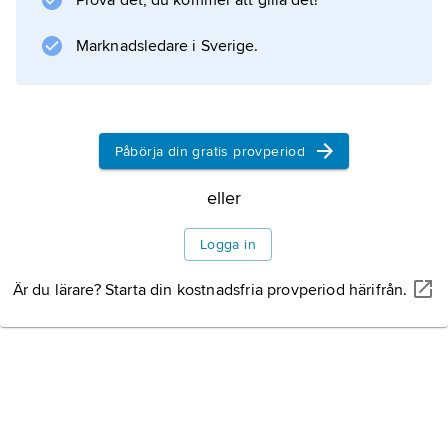
Prova det, du kommer att gilla det!
Marknadsledare i Sverige.
Påbörja din gratis provperiod
eller
Logga in
Är du lärare? Starta din kostnadsfria provperiod härifrån.