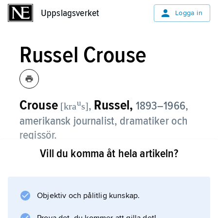
Uppslagsverket
Uppslagsverket
Logga in
Russel Crouse
Crouse
Russel,
u
,
1893–1966,
[kra
s]
amerikansk journalist, dramatiker och
regissör.
Vill du komma åt hela artikeln?
Russel Crouse publicerade sitt första drama,
Mr Currier and Mr Ives
, 1930, men inte förrän han började samarbeta
med
Objektiv och pålitlig kunskap.
Howard Lindsay