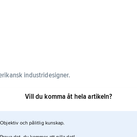
rikansk industridesigner.
e med scenografi hos Norman Bel Geddes i New York
Vill du komma åt hela artikeln?
 Associates, med formgivning av bordsserviser,
Objektiv och pålitlig kunskap.