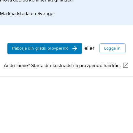
Prova det, du kommer att gilla det!
Marknadsledare i Sverige.
eller
Påbörja din gratis provperiod
Logga in
Är du lärare? Starta din kostnadsfria provperiod härifrån.