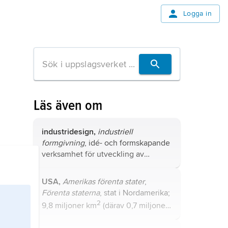
Logga in
Läs även om
industridesign,
industriell
formgivning
, idé- och formskapande
verksamhet för utveckling av
industriprodukter anpassade till
människa och miljö.
USA,
Amerikas förenta stater
,
Förenta staterna
, stat i Nordamerika;
2
9,8 miljoner km
(därav 0,7 miljoner
2
km
vatten), 336,6 miljoner invånare