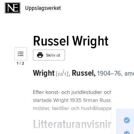
Uppslagsverket
Uppslagsverket
Russel Wright
Skriv ut
1
/
2
Wright
Russel,
i
,
1904–76, ame
[ra
t]
Efter konst- och juridikstudier och arbet
startade Wright 1935 firman Russel Wright
möbler, textilier och hushållsapparater.
Litteraturanvisning