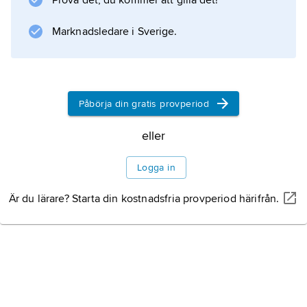
Prova det, du kommer att gilla det!
Information om artikeln
Marknadsledare i Sverige.
Påbörja din gratis provperiod
eller
Logga in
Är du lärare? Starta din kostnadsfria provperiod härifrån.