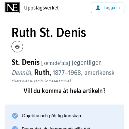
Uppslagsverket
Uppslagsverket
Logga in
Ruth St. Denis
St. Denis
i
(egentligen
[se
ntdeʹnis]
Ruth,
Dennis
),
1877–1968, amerikansk
dansare och koreograf.
Vill du komma åt hela artikeln?
St. Denis slog igenom under en europeisk
turné 1906–09 i en repertoar influerad av
orientalisk danskultur.
Objektiv och pålitlig kunskap.