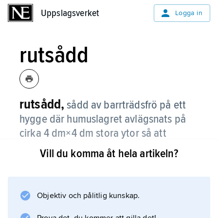
Uppslagsverket
Uppslagsverket
Logga in
rutsådd
rutsådd,
sådd av barrträdsfrö på ett
hygge där humuslagret avlägsnats på
cirka 4 dm×4 dm stora ytor så att
mineraljorden blottats.
Vill du komma åt hela artikeln?
Jämför
beståndsanläggning
.
Objektiv och pålitlig kunskap.