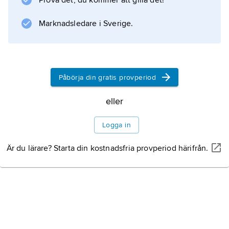
Prova det, du kommer att gilla det!
Marknadsledare i Sverige.
Information om artikeln
Påbörja din gratis provperiod
eller
Logga in
Är du lärare? Starta din kostnadsfria provperiod härifrån.