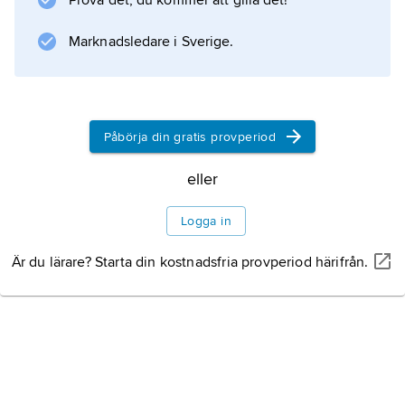
Prova det, du kommer att gilla det!
heller ovanlig i ländkotorna (
lumbal spondylos
Marknadsledare i Sverige.
).
Påbörja din gratis provperiod
Information om artikeln
eller
Logga in
Är du lärare? Starta din kostnadsfria provperiod härifrån.