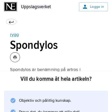
Uppslagsverket
Uppslagsverket
Logga in
rygg
Spondylos
Spondylos är benämning på artros i
ledbrosket i ryggradens leder. Då bildas det
Vill du komma åt hela artikeln?
bennabbar (osteofyter) på kanterna av
ledytorna, och diskarna kan bli tunnare än
normalt. Spondylos är vanligast i halskotorna (
Objektiv och pålitlig kunskap.
cervikal spondylos
), vilket kan ge armsmärtor. Spondylos är inte