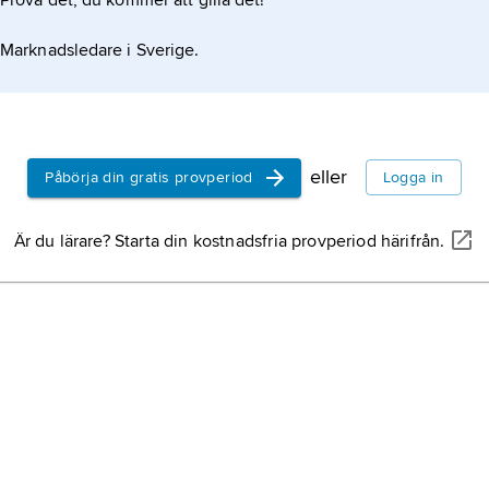
Prova det, du kommer att gilla det!
Marknadsledare i Sverige.
eller
Påbörja din gratis provperiod
Logga in
Är du lärare? Starta din kostnadsfria provperiod härifrån.