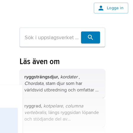
Logga in
Läs även om
ryggsträngsdjur,
kordater
,
Chordata
, stam djur som har
världsvid utbredning och omfattar ca
48 000 nutida arter, varav 525
fortplantar sig i Sverige; därutöver
ryggrad,
kotpelare
,
columna
förekommer regelbundet ett antal
vertebralis
, längs ryggsidan löpande
fisk- och fågelarter i vårt land.
och stödjande del av
ryggradsdjurens skelett, som
tillsammans med skallen, revbenen