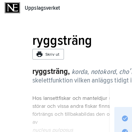
Uppslagsverket
Uppslagsverket
ryggsträng
Skriv ut
ryggsträng,
korda
,
notokord
,
choʹ
skelettfunktion vilken anläggs tidigt
Hos lansettfiskar och manteldjur utgör ry
störar och vissa andra fiskar finns den kva
förträngs och tillbakabildas den och ersätt
av
nucleus pulposus