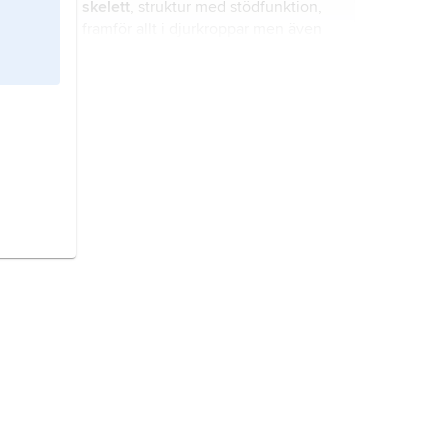
skelett
, struktur med stödfunktion,
och bröstbenet bildar axialskelettet.
framför allt i djurkroppar men även
Hos fyrfotadjur utgör den även ett
inuti celler (se
cellskelett
).
stöd för bäckenet och, via revbenen
och bröstbenet, för skuldergördeln.
fiskar,
Pisces
, sammanfattande
benämning på vattenlevande,
gälandande djur i klasserna pirålar,
nejonögon, broskfiskar och
benfiskar.