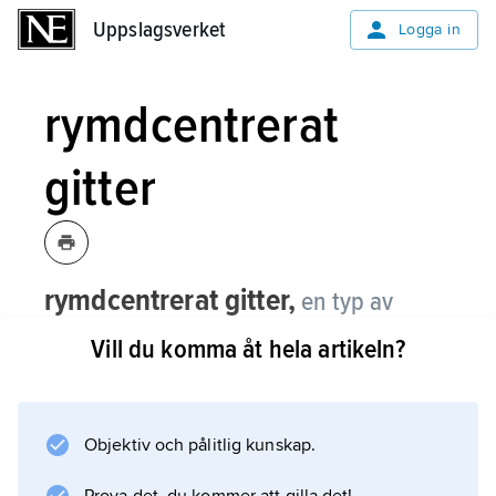
Uppslagsverket
Uppslagsverket
Logga in
rymdcentrerat
gitter
rymdcentrerat gitter,
en typ av
tredimensionellt punktgitter som
Vill du komma åt hela artikeln?
används för att beskriva strukturer i de
ortorombiska, tetragonala och kubiska
kristallsystemen.
Objektiv och pålitlig kunskap.
I ett rymdcentrerat gitter väljs enhetscellen så