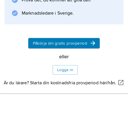
Prova det, du kommer att gilla det!
att cellen har gitterpunkter både i hörnen och
i centrum, se
Marknadsledare i Sverige.
kristall
(Kristallgitter och Symmetri samt bild 2 och
bild 5).
Påbörja din gratis provperiod
eller
Information om artikeln
Logga in
Är du lärare? Starta din kostnadsfria provperiod härifrån.