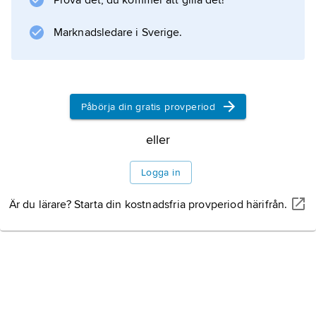
Prova det, du kommer att gilla det!
Marknadsledare i Sverige.
Påbörja din gratis provperiod
eller
Logga in
Är du lärare? Starta din kostnadsfria provperiod härifrån.